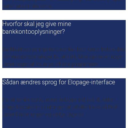
automatisk til din konto.
Hvorfor skal jeg give mine
bankkontooplysninger?
Bankkontooplysningerne bliver kun bedt om at betale dine
kommissionsbetalinger. Du vil aldrig blive opkrævet noget
under nogen af ​​Younitys affiliate programmer.
Sådan ændres sprog for Elopage-interface
For at ændre sprog, inden du logger ind, skal du enten
tilføje &locale=en i slutningen af ​​url eller klikke på Profil
under Einstellungen og vælge Engelsk: