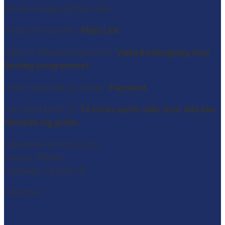
der skal vælges på hver side:
Hvad vil du oprette?
Plain Link
Vælg et affiliate programmet:
Vælg
Redesigning Your
Destiny
programmet.
Hvilket valg skal jeg vælge?
Payment
Hvor fører linket til?
Til vores optin-side, hvor alle kan
tilmelde sig gratis.
Parameter du har brug for:
Source: Affiliate
Campaign: Dij-da-k1-l2
Eksempel: