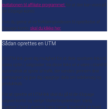
invitationen til affiliate programmet
for at den kan vises på
din Elopage-konto.
Hvis du gerne vil se forklaringsvideoen til oprettelse af
Elopage-konto,
skal du klikke her.
Sådan oprettes en UTM
Et UTM-link giver dig mulighed for at dele sporbare links til
vores optin / salgssider. Via disse links vil vi være i stand til
automatisk at spore al trafik, der sendes gennem dine
kampagner og give dig nøjagtige data om sidebesøg og
produktkøb.
For at oprette et UTM-link skal du gå til din Elopage
udgiver-konto og vælge Marketingværktøjer. Vælg
knappen Opret i øverste højre hjørne. Nedenfor er hvad