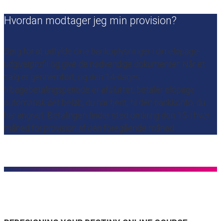
Hvordan modtager jeg min provision?
Sørg for at udfylde dine bankoplysninger i din elopage-
udgiverprofil og give de nødvendige dokumenter. Når et
salg er gennemført, og den 14-dages
tilbagebetalingsperiode er afsluttet, betaler elopage
automatisk det beløb, du har tjent, til den bankkonto, du
har angivet. Betalingen finder sted omkring den 15. i hver
måned for provision af den foregående måned.