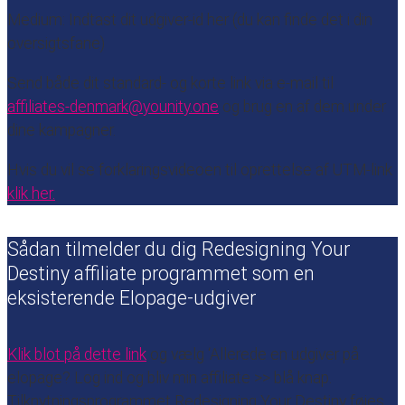
Medium: Indtast dit udgiver-id her (du kan finde det i din
oversigtsfane)
Send både dit standard- og korte link via e-mail til
affiliates-denmark@younity.one
og brug en af ​​dem under
dine kampagner.
Hvis du vil se forklaringsvideoen til oprettelse af UTM-link
klik her.
Sådan tilmelder du dig Redesigning Your
Destiny affiliate programmet som en
eksisterende Elopage-udgiver
Klik blot på dette link
og vælg ‘Allerede en udgiver på
elopage? Log ind og bliv min affiliate >> blå knap.
Tilknytningsprogrammet
Redesigning Your Destiny
føjes