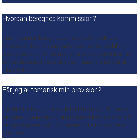
Hvordan beregnes kommission?
Kommissionen beregnes som 30% af produktets
nettobeløb. Det nøjagtige antal ændres fra produkt til
produkt, baseret på momsafgifter og elopagesalær. Du
kan se det nøjagtige beløb under fanen Statistik på din
Elopage-konto.
Får jeg automatisk min provision?
I henhold til loven er vi forpligtet til at give en 14 dages
pengene tilbage-garanti, din provision bliver afsluttet, når
denne periode er forbi, og brugeren ikke har returneret
produktet.