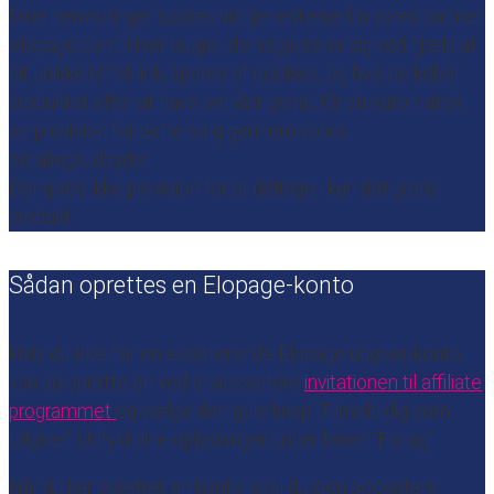
Dine henvisninger spores via tjenesterne fra vores partner
elopage.com. Hver bruger, der registrerer sig ved hjælp af
dit unikke UTM-link, spores af cookies, og hvis de køber
produktet efter at have set det gratis, får du automatisk
en provision for dette salg gennem vores
betalingsudbyder.
Der gives ikke provision for at deltage i kun det gratis
produkt.
Sådan oprettes en Elopage-konto
Hvis du ikke har en eksisterende Elopage udgiver-konto,
kan du oprette en ved at acceptere
invitationen til affiliate
programmet
og vælge den gule knap ‘Tilmeld dig som
udgiver’. Udfyld dine oplysninger under fanen ‘Forlag’.
Når du har oprettet en konto, skal du igen acceptere